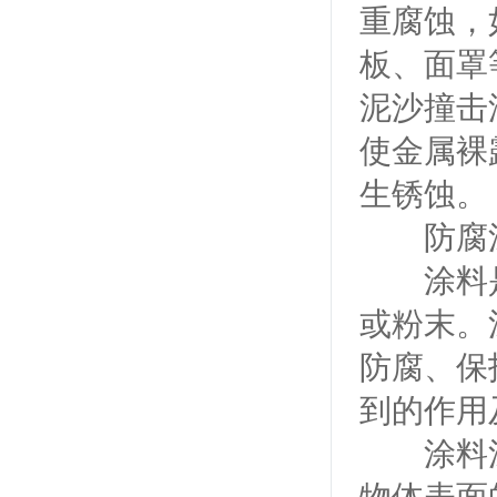
重腐蚀，
板、面罩
泥沙撞击
使金属裸
生锈蚀。
防腐涂
涂料是
或粉末。
防腐、保
到的作用
涂料涂装