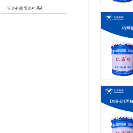
管道外防腐涂料系列
快干醇酸面漆
丙烯酸双组份中